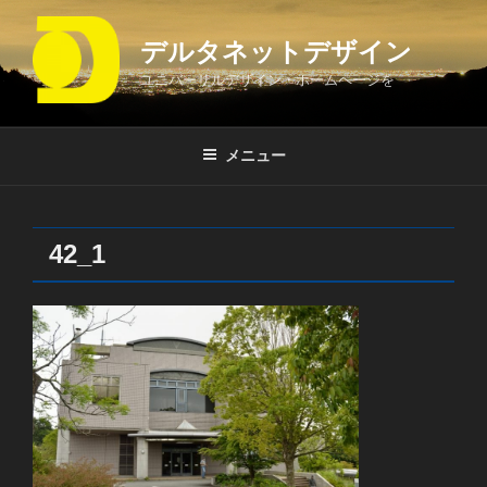
コ
ン
デルタネットデザイン
テ
ユニバーサルデザイン・ホームページを
ン
ツ
へ
メニュー
ス
キ
ッ
プ
42_1