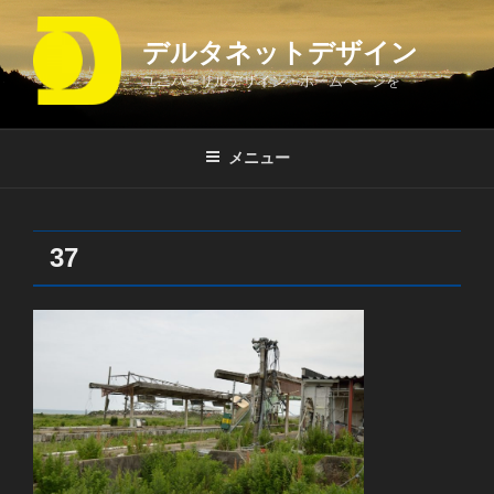
コ
ン
デルタネットデザイン
テ
ユニバーサルデザイン・ホームページを
ン
ツ
へ
メニュー
ス
キ
ッ
プ
37