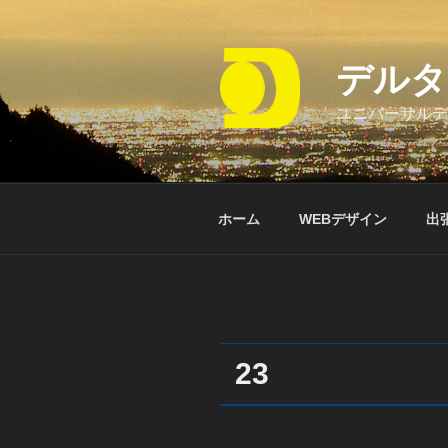
コ
ン
テ
デルタ
ン
ツ
ユニバーサルデ
へ
ス
キ
ッ
ホーム
WEBデザイン
出
プ
23