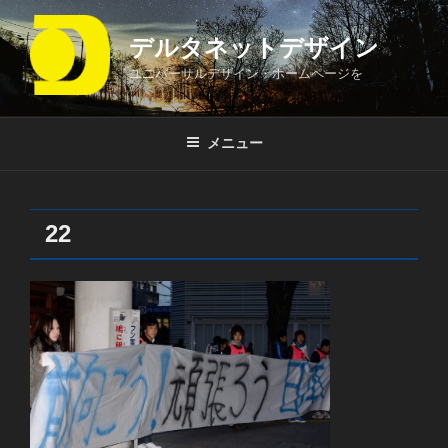
コ
ン
デルタネットデザイン
テ
ユニバーサルデザイン・ホームページを
ン
ツ
へ
メニュー
ス
キ
ッ
プ
22