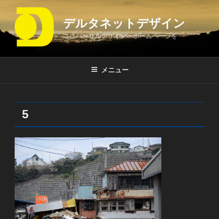
コ
ン
デルタネットデザイン
テ
ユニバーサルデザイン・ホームページを
ン
ツ
へ
メニュー
ス
キ
ッ
プ
5