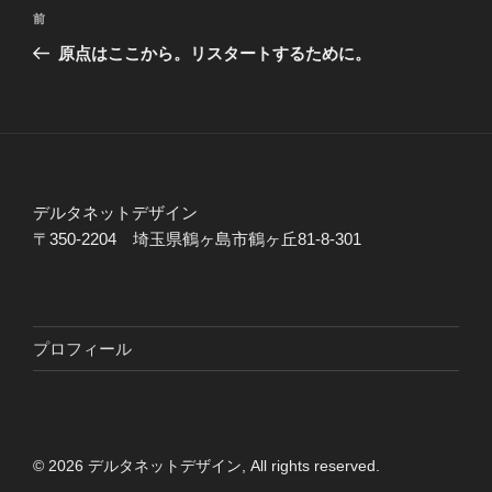
投
過
前
稿
去
原点はここから。リスタートするために。
ナ
の
ビ
投
稿
ゲ
ー
シ
デルタネットデザイン
ョ
〒350-2204 埼玉県鶴ヶ島市鶴ヶ丘81-8-301
ン
プロフィール
© 2026 デルタネットデザイン, All rights reserved.